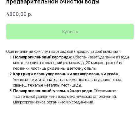
предварительной очистки воды
4800,00
р.
Купить
Оригинальный комплект картриджей (предфильтров) включает:
Полипропиленовый картридж.
Обеспечивает удаление из воды
механических загрязнений размером до 20 микрон: речной ил,
песчинки, частицы ржавчины, цветочную пыль.
Картридж с гранулированным активированным углём.
Улучшает вкус и запах воды, а также тщательно удаляет хлор,
свинец, тяжёлые металлы, пестициды.
Полипропиленовый-угольный картридж.
Обеспечивает
тщательное удаление из воды механических загрязнений,
микроорганизмов, органических соединений.