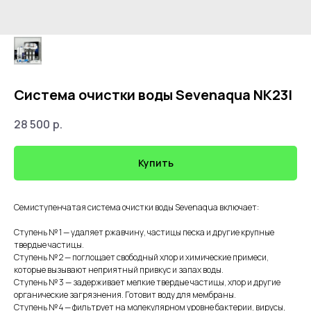
Система очистки воды Sevenaqua NK23I
28 500
р.
Купить
Семиступенчатая система очистки воды Sevenaqua включает:
Ступень № 1 — удаляет ржавчину, частицы песка и другие крупные
твердые частицы.
Ступень № 2 — поглощает свободный хлор и химические примеси,
которые вызывают неприятный привкус и запах воды.
Ступень № 3 — задерживает мелкие твердые частицы, хлор и другие
органические загрязнения. Готовит воду для мембраны.
Ступень № 4 — фильтрует на молекулярном уровне бактерии, вирусы,